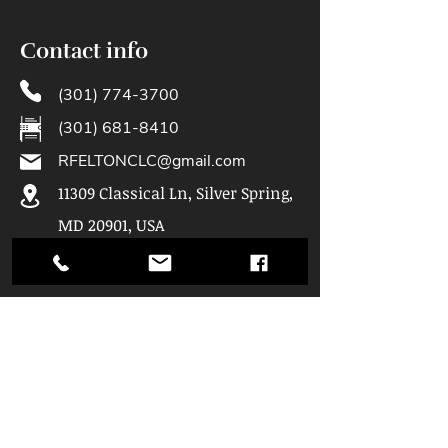
Contact info
(301) 774-3700
(301) 681-8410
RFELTONCLC@gmail.com
11309 Classical Ln, Silver Spring,
MD 20901, USA
Hours of
Operation
Mon: 9am - 5pm
Tue: 9am - 5pm
Wed: 9am - 5pm